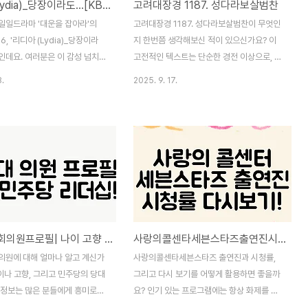
리디아 (Lydia)_당장이라도...[KBS1_일일드라마_대운을잡아라OSTPart.16]
고려대장경 1187. 성다라보살범찬
 일일드라마 '대운을 잡아라'의
고려대장경 1187. 성다라보살범찬이 무엇인
.16, '리디아 (Lydia)_당장이라
지 한번쯤 생각해보신 적이 있으신가요? 이
화제인데요. 여러분은 이 감성 넘치는
고전적인 텍스트는 단순한 경전 이상으로, 깊
 메시지에 대해 어떤 생각을 가지
은 철학적 의미와 인간의 삶에 대한 통찰을
8.
2025. 9. 17.
 많은 사람들이 이 곡을 듣고 가
담고 있습니다. 많은 분들이 이 책의 중요성
공감하는 이유는 바로 우리의 삶
과 가치에 대해 잘 모르실 수 있는데요, 이 글
망을 담고 있기 때문입니다. 이
을 통해 고려대장경 1187. 성다라보살범찬의
'리디아'의 깊은 감정을 함께 살
역사와 그 안에 담긴 지혜를 함께 탐구해보려
매력적인 곡이 주는 감동과 위로
합니다. 끝까지 읽으시면 이 귀중한 경전의
야기해보겠습니다. 끝까지 함께 하
의미가 낯설지 않게 느껴질 것이고, 여러분의
의 마음에 여운을 남길 또 다른
마음속에 새로운 시각이 펼쳐질 것입니다.과
실 수 있을 거예요.리디아의 특별
거 vs 현재의 해석고려대장경 1187. 성다라
?리디아 (Lydia)의 매력은 그
보살범찬은 과거와 현재 각각의 해석이 미친
박찬대국회의원프로필| 나이 고향 정청래 종교 당대표 민주당
사랑의콜센타세븐스타즈출연진시청률다시보기
적 색깔과 감동적인 가사에서 비
영향이 매우 큽니다. 과거에는 주로 종교적이
 곡은 KBS1 일일드라마 '대운을
며 교훈적인 측면이 강조되었으나, 현재의 해
의원에 대해 얼마나 알고 계신가
사랑의콜센타세븐스타즈 출연진과 시청률,
T Part.16으로..
석은 더 다양한 문화적, 사회적 맥락이 반영
이나 고향, 그리고 민주당의 당대
그리고 다시 보기를 어떻게 활용하면 좋을까
됩니다.주요 ..
 정보는 많은 분들에게 흥미로운
요? 인기 있는 프로그램에는 항상 화제를 불
 특히 정청래 의원과의 관계나 종
러일으키는 매력이 있습니다. 특히, 사랑의콜