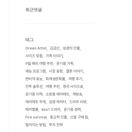
최근댓글
태그
Green Artist
김금산
성경의 인물
사이즈 맞춤
가족 이야기
9월 해외 여행 추천
윤기중 가족
예능 프로그램
시장 동향
결혼 이야기
변비약 효능
화재생존확률
여행 후기
전투 솔루션
여행 추천
영국 사이즈표
윤기중 이력
소방용 에어매트
재방송
에어매트 무게
성경 캐릭터
드라마 리뷰
메카벨룸
kbs1 드라마
윤기중 경력
Fire survival
종교적 인물
신발 구매 팁
떨어지는 방법
투자 전략