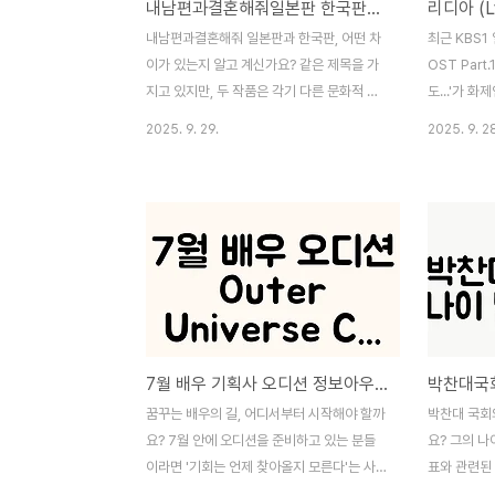
내남편과결혼해줘일본판 한국판과의 차이점
내남편과결혼해줘 일본판과 한국판, 어떤 차
최근 KBS1
이가 있는지 알고 계신가요? 같은 제목을 가
OST Part
지고 있지만, 두 작품은 각기 다른 문화적 배
도...'가 
경과 사회적 이슈를 반영하고 있어요. 이 글
곡이 전하는
2025. 9. 29.
2025. 9. 2
에서는 두 버전의 독특한 매력과 차이점을 파
고 계신가요?
헤쳐 보고자 합니다. 여러분이 관심 있는 이
슴이 뛰고 
두 작품의 진면목을 이해하게 되면, 보다 깊
속 갈등과 희
이 있는 감상을 할 수 있을 것입니다. 끝까지
번 글에서는 
함께 하시면, 여러분의 시청 경험이 더욱 풍
펴보고, 이 
성해질 거예요!3가지 주요 차이점내남편과결
에 대해 이
혼해줘 일본판과 한국판은 각기 다른 문화적
시면, 여러분
배경과 설정을 반영하고 있습니다. 두 버전
감동을 찾으
간의 차이를 이해하는 것은 이 시리즈의 매력
함은 무엇일까
7월 배우 기획사 오디션 정보아우터유니버스/ 씨앤씨스쿨 방송연기학원
을 더욱 높여줄 것입니다.일본판은 보다 감정
독특한 음악
적인 요소를 강조하는 반면, 한국판은 현실적
롯됩니다. 이
꿈꾸는 배우의 길, 어디서부터 시작해야 할까
박찬대 국회
이고 사회적인 이슈에 중점을 둡니다. 이러한
잡아라'의 OS
요? 7월 안에 오디션을 준비하고 있는 분들
요? 그의 나
차이는 각국의 문화적..
이라면 '기회는 언제 찾아올지 모른다'는 사
표와 관련된
실을 잘 아실 겁니다. 올해 7월, 배우 기획사
주제입니다.