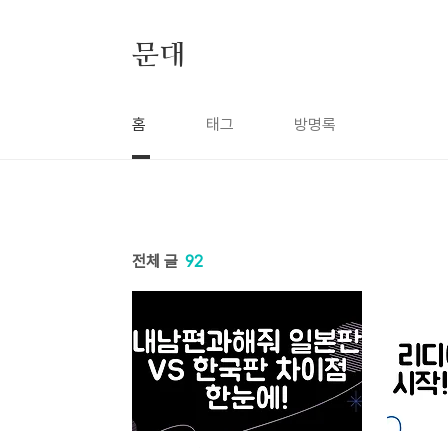
본문 바로가기
문대
홈
태그
방명록
전체 글
92